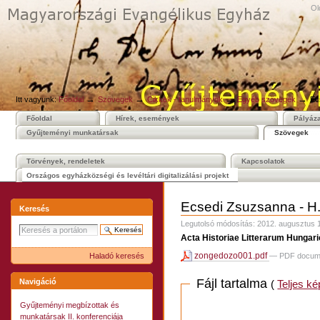
Személyes
Bekezdések
Tovább
Ol
eszközök
a
tartalomhoz
|
Ugrás
a
navigációhoz
→
→
→
→
Itt vagyunk:
Főoldal
Szövegek
Cikkek - tanulmányok
Egyéb szövegek
Ec
Főoldal
Hírek, események
Pályáz
Gyűjteményi munkatársak
Szövegek
Törvények, rendeletek
Kapcsolatok
Országos egyházközségi és levéltári digitalizálási projekt
Ecsedi Zsuzsanna - H.
Keresés
Legutolsó módosítás:
2012. augusztus 1
Acta Historiae Litterarum Hungari
zongedozo001.pdf
— PDF docum
Haladó keresés
Fájl tartalma
Navigáció
(
Teljes k
Gyűjteményi megbízottak és
munkatársak II. konferenciája