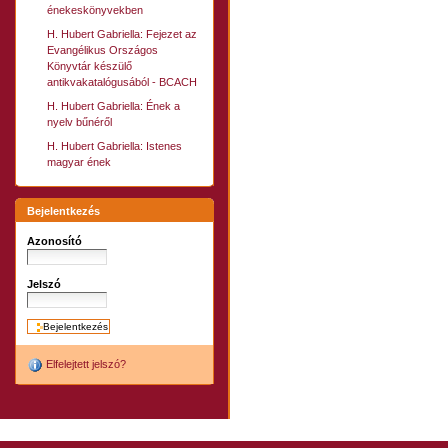
énekeskönyvekben
H. Hubert Gabriella: Fejezet az
Evangélikus Országos
Könyvtár készülő
antikvakatalógusából - BCACH
H. Hubert Gabriella: Ének a
nyelv bűnéről
H. Hubert Gabriella: Istenes
magyar ének
Bejelentkezés
Azonosító
Jelszó
Elfelejtett jelszó?