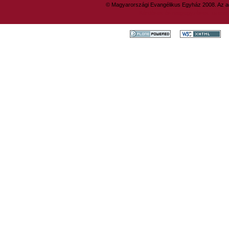
© Magyarországi Evangélikus Egyház 2008. Az ad
Kérdések és megjegyzések: üzene