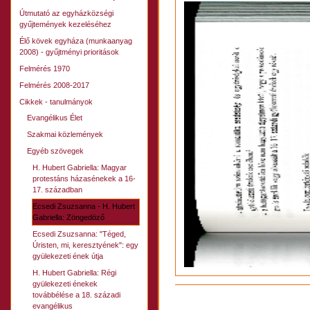
Útmutató az egyházközségi
gyűjtemények kezeléséhez
Élő kövek egyháza (munkaanyag
2008) - gyűjtményi prioritások
Felmérés 1970
Felmérés 2008-2017
Cikkek - tanulmányok
Evangélikus Élet
Szakmai közlemények
Egyéb szövegek
H. Hubert Gabriella: Magyar
protestáns házasénekek a 16-
17. században
Ecsedi Zsuzsanna - H. Hubert
Gabriella: Zöngedöző
Ecsedi Zsuzsanna: "Téged,
Úristen, mi, keresztyének": egy
gyülekezeti ének útja
H. Hubert Gabriella: Régi
gyülekezeti énekek
Dokumentummal
továbbélése a 18. századi
kapcsolatos
evangélikus
tevékenységek