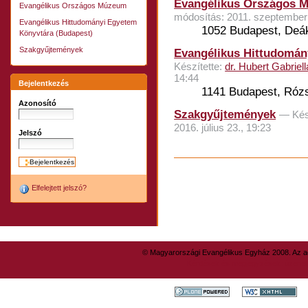
Evangélikus Országos 
Evangélikus Országos Múzeum
módosítás: 2011. szeptember 
Evangélikus Hittudományi Egyetem
1052 Budapest, Deák 
Könyvtára (Budapest)
Szakgyűjtemények
Evangélikus Hittudomán
Készítette:
dr. Hubert Gabriell
14:44
Bejelentkezés
1141 Budapest, Rózsa
Azonosító
Szakgyűjtemények
—
Kés
2016. július 23., 19:23
Jelszó
Dokumentummal
kapcsolatos
tevékenységek
Elfelejtett jelszó?
© Magyarországi Evangélikus Egyház 2008. Az ad
Kérdések és megjegyzések: üzene