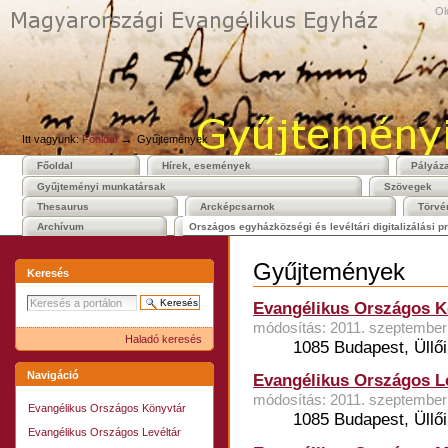
Személyes
Bekezdések
Tovább
Ol
eszközök
a
tartalomhoz
|
Ugrás
a
navigációhoz
→
Itt vagyunk:
Főoldal
Gyűjtemények
Főoldal
Hírek, események
Pályáz
Gyűjteményi munkatársak
Szövegek
Thesaurus
Arcképcsarnok
Törvé
Archívum
Országos egyházközségi és levéltári digitalizálási pr
Gyűjtemények
Keresés
Evangélikus Országos K
módosítás: 2011. szeptember 
Haladó keresés
1085 Budapest, Üllői 
Navigáció
Evangélikus Országos L
módosítás: 2011. szeptember 
Evangélikus Országos Könyvtár
1085 Budapest, Üllői 
Evangélikus Országos Levéltár