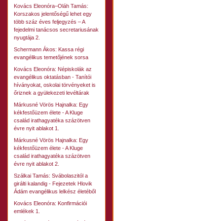
Kovács Eleonóra–Oláh Tamás:
Korszakos jelentőségű lehet egy
több száz éves feljegyzés – A
fejedelmi tanácsos secretariusának
nyugtája 2.
Schermann Ákos: Kassa régi
evangélikus temetőjének sorsa
Kovács Eleonóra: Népiskolák az
evangélikus oktatásban - Tanítói
híványokat, oskolai törvényeket is
őriznek a gyülekezeti levéltárak
Márkusné Vörös Hajnalka: Egy
kékfestőüzem élete - A Kluge
család irathagyatéka százötven
évre nyit ablakot 1.
Márkusné Vörös Hajnalka: Egy
kékfestőüzem élete - A Kluge
család irathagyatéka százötven
évre nyit ablakot 2.
Szálkai Tamás: Svábolaszitól a
girálti kalandig - Fejezetek Hlovik
Ádám evangélikus lelkész életéből
Kovács Eleonóra: Konfirmációi
emlékek 1.