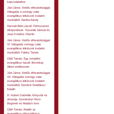
kapcsolataihoz
Jáni János: Kettős elhivatottsággal.
Válogatás a somogy-zalai
evangélikus lelkészek irodalmi
munkáiból: Sántha Károly
Harmati Béla László: Párhuzamos
elképzelések. Tessedik Sámuel és
Jean-Frédéric Oberlin
Jáni János: Kettős elhivatottsággal
VI. Válogatás somogy-zalai
evangélikus lelkészek irodalmi
munkáiból. Fabiny Tamás
Oláh Tamás: Egy zempléni
evangélikus hazafi. Boronkay
Albert emlékezete
Jáni János: Kettős elhivatottsággal
VII. Válogatás somogy-zalai
evangélikus lelkészek irodalmi
munkáiból. Deméné Smidéliusz
Katalin
H. Hubert Gabriella: Könyvtár és
olvasója. Szentiványi Vince
Bogomér és Madách Imre
Oláh Tamás: Adalék az
evangélikus tábori lelkészi