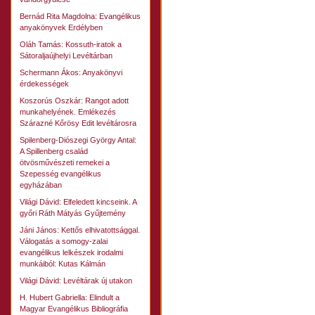
Bernád Rita Magdolna: Evangélikus
anyakönyvek Erdélyben
Oláh Tamás: Kossuth-iratok a
Sátoraljaújhelyi Levéltárban
Schermann Ákos: Anyakönyvi
érdekességek
Koszorús Oszkár: Rangot adott
munkahelyének. Emlékezés
Szárazné Kőrösy Edit levéltárosra
Spilenberg-Diószegi György Antal:
A Spillenberg család
ötvösművészeti remekei a
Szepesség evangélikus
egyházában
Világi Dávid: Elfeledett kincseink. A
győri Ráth Mátyás Gyűjtemény
Jáni János: Kettős elhivatottsággal.
Válogatás a somogy-zalai
evangélikus lelkészek irodalmi
munkáiból: Kutas Kálmán
Világi Dávid: Levéltárak új utakon
H. Hubert Gabriella: Elindult a
Magyar Evangélikus Bibliográfia