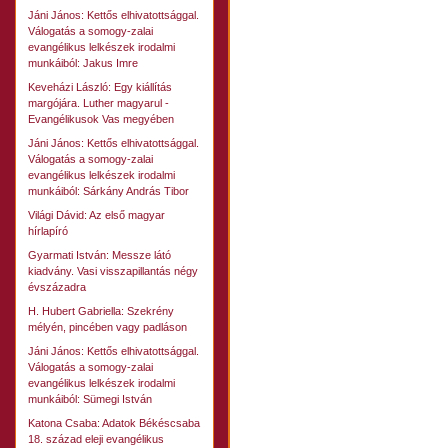
Jáni János: Kettős elhivatottsággal.
Válogatás a somogy-zalai
evangélikus lelkészek irodalmi
munkáiból: Jakus Imre
Keveházi László: Egy kiállítás
margójára. Luther magyarul -
Evangélikusok Vas megyében
Jáni János: Kettős elhivatottsággal.
Válogatás a somogy-zalai
evangélikus lelkészek irodalmi
munkáiból: Sárkány András Tibor
Világi Dávid: Az első magyar
hírlapíró
Gyarmati István: Messze látó
kiadvány. Vasi visszapillantás négy
évszázadra
H. Hubert Gabriella: Szekrény
mélyén, pincében vagy padláson
Jáni János: Kettős elhivatottsággal.
Válogatás a somogy-zalai
evangélikus lelkészek irodalmi
munkáiból: Sümegi István
Katona Csaba: Adatok Békéscsaba
18. század eleji evangélikus