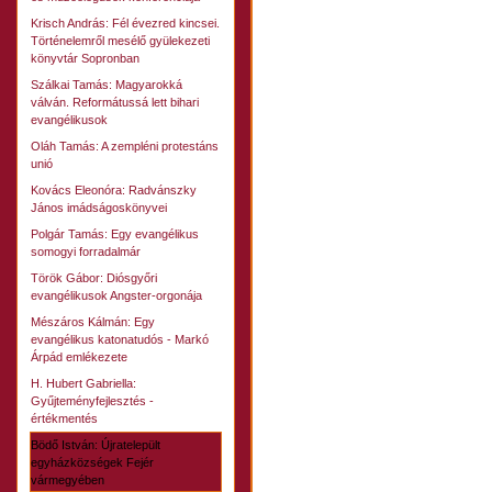
Krisch András: Fél évezred kincsei.
Történelemről mesélő gyülekezeti
könyvtár Sopronban
Szálkai Tamás: Magyarokká
válván. Reformátussá lett bihari
evangélikusok
Oláh Tamás: A zempléni protestáns
unió
Kovács Eleonóra: Radvánszky
János imádságoskönyvei
Polgár Tamás: Egy evangélikus
somogyi forradalmár
Török Gábor: Diósgyőri
evangélikusok Angster-orgonája
Mészáros Kálmán: Egy
evangélikus katonatudós - Markó
Árpád emlékezete
H. Hubert Gabriella:
Gyűjteményfejlesztés -
értékmentés
Bödő István: Újratelepült
egyházközségek Fejér
vármegyében