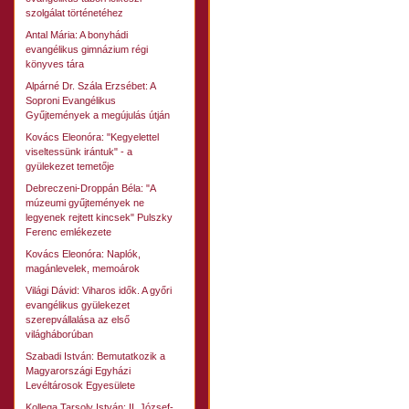
szolgálat történetéhez
Antal Mária: A bonyhádi
evangélikus gimnázium régi
könyves tára
Alpárné Dr. Szála Erzsébet: A
Soproni Evangélikus
Gyűjtemények a megújulás útján
Kovács Eleonóra: "Kegyelettel
viseltessünk irántuk" - a
gyülekezet temetője
Debreczeni-Droppán Béla: "A
múzeumi gyűjtemények ne
legyenek rejtett kincsek" Pulszky
Ferenc emlékezete
Kovács Eleonóra: Naplók,
magánlevelek, memoárok
Világi Dávid: Viharos idők. A győri
evangélikus gyülekezet
szerepvállalása az első
világháborúban
Szabadi István: Bemutatkozik a
Magyarországi Egyházi
Levéltárosok Egyesülete
Kollega Tarsoly István: II. József-