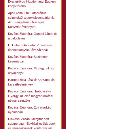
Evangélikus Hittudományi Egytem
könyvtárából
Apáti Anna Zita: Lutheránus
szigetektől a dervislegendáriumig.
Az Evangélikus Országos
Könyvtár évkönyve
Kovács Eleonóra: Gundel János és
a palócleves
H. Hubert Gabriella: Protestáns
énekeskönyvek évszázadai
Kovács Eleonóra: Saxlehner
keserűvize
Kovács Eleonóra: Mi vagyunk az
anyakönyv
Harmati Béla László: Karzatok és
karzatfestmények
Kovács Eleonóra: Hrabovszky
György, az első magyar lelkészi
névtár szerzője
Kovács Eleonóra: Egy oltárkép
nyomában
Ulakcsai Zoltán: Mergitur non
submergitur! Egyházi levéltárosok
és muzeológusok konferenciája