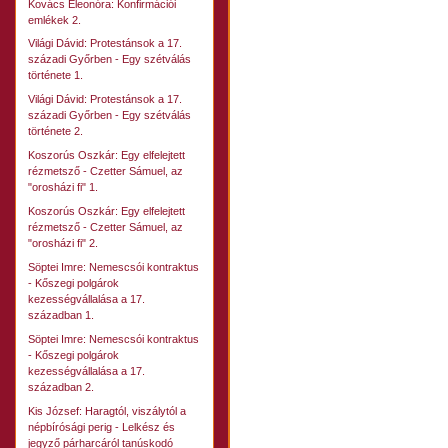
Kovács Eleonóra: Konfirmációi
emlékek 2.
Világi Dávid: Protestánsok a 17.
századi Győrben - Egy szétválás
története 1.
Világi Dávid: Protestánsok a 17.
századi Győrben - Egy szétválás
története 2.
Koszorús Oszkár: Egy elfelejtett
rézmetsző - Czetter Sámuel, az
"orosházi fi" 1.
Koszorús Oszkár: Egy elfelejtett
rézmetsző - Czetter Sámuel, az
"orosházi fi" 2.
Söptei Imre: Nemescsói kontraktus
- Kőszegi polgárok
kezességvállalása a 17.
században 1.
Söptei Imre: Nemescsói kontraktus
- Kőszegi polgárok
kezességvállalása a 17.
században 2.
Kis József: Haragtól, viszálytól a
népbírósági perig - Lelkész és
jegyző párharcáról tanúskodó