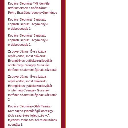
Kovács Eleonóra: "Mindenféle
liktáriumoknak csinálásárul" -
Pekry Erzsébet receptgyűjteménye
Kovács Eleonóra: Baptisati,
copulati, sepulti - Anyakönyvi
érdekességek 1.
Kovács Eleonóra: Baptisati,
copulati, sepulti - Anyakönyvi
érdekességek 2.
Zsugyel János: Évszázada
rejtőzködött, most előkerült -
Evangélikus gyülekezeti levéltár
őrizte meg Csengey Gusztáv
történeti szakmunkájának kéziratát
Zsugyel János: Évszázada
rejtőzködött, most előkerült -
Evangélikus gyülekezeti levéltár
őrizte meg Csengey Gusztáv
történeti szakmunkájának kéziratát
2.
Kovács Eleonóra–Oláh Tamás:
Korszakos jelentőségű lehet egy
több száz éves feljegyzés – A
fejedelmi tanácsos secretariusának
nyugtája 1.