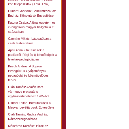
kori telepeslisták (1784-1787)
Hubert Gabriella: Bemutatkozik az
Egyházi Könyvtárak Egyesülése
Katona Csaba: A jénai egyetem és
evangélikus magyar hallgatói a 19.
században
Czenthe Miklós: Látogatóban a
cseh testvéreknél
Apáti Anna Zita: Kincsek a
padlásról. Régi és új lehetőségek a
levéltár-pedagógiában
Krisch András: A Soproni
Evangélikus Gyűjtemények
pedagógiai és közművelődési
tervei
Oláh Tamás: Adalék Bars
vármegye protestáns
egyháztörténetéhez 1705-ből
Ólmosi Zoltán: Bemutatkozik a
Magyar Levéltárosok Egyesülete
Oláh Tamás: Radics András,
Rákóczi brigadérosa
Mészáros Kornélia: Hírek az