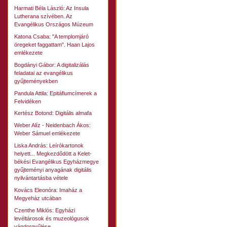
Harmati Béla László: Az Insula
Lutherana szívében. Az
Evangélikus Országos Múzeum
Katona Csaba: "A templomjáró
öregeket faggattam". Haan Lajos
emlékezete
Bogdányi Gábor: A digitalizálás
feladatai az evangélikus
gyűjteményekben
Pandula Attila: Epitáfiumcímerek a
Felvidéken
Kertész Botond: Digitális almafa
Weber Alíz - Neidenbach Ákos:
Weber Sámuel emlékezete
Liska András: Leírókartonok
helyett... Megkezdődött a Kelet-
békési Evangélikus Egyházmegye
gyűjteményi anyagának digitális
nyilvántartásba vétele
Kovács Eleonóra: Imaház a
Megyeház utcában
Czenthe Miklós: Egyházi
levéltárosok és muzeológusok
vándorgyűlése