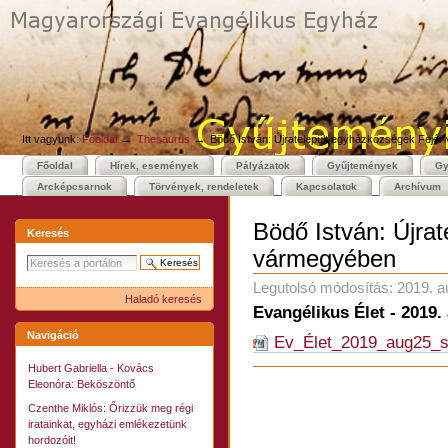
Személyes
Bekezdések
Tovább
eszközök
a
tartalomhoz
|
Ugrás
a
navigációhoz
→
→
Itt vagyunk:
Főoldal
Thesaurus
Bödő István: Újratelepült egyházközségek Fejé
Főoldal
Hírek, események
Pályázatok
Gyűjtemények
Gy
Arcképcsarnok
Törvények, rendeletek
Kapcsolatok
Archívum
Bödő István: Újra
Keresés
vármegyében
Legutolsó módosítás:
2019. a
Haladó keresés
Evangélikus Élet - 2019. 
Navigáció
Ev_Élet_2019_aug25_s
Hubert Gabriella - Kovács
Dokumentummal
Eleonóra: Beköszöntő
kapcsolatos
tevékenységek
Czenthe Miklós: Őrizzük meg régi
iratainkat, egyházi emlékezetünk
hordozóit!