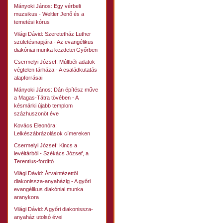
Mányoki János: Egy vérbeli
muzsikus - Weltler Jenő és a
temetési kórus
Világi Dávid: Szeretetház Luther
születésnapjára - Az evangélikus
diakóniai munka kezdetei Győrben
Csermelyi József: Múltbéli adatok
végtelen tárháza - A családkutatás
alapforrásai
Mányoki János: Dán építész műve
a Magas-Tátra tövében - A
késmárki újabb templom
százhuszonöt éve
Kovács Eleonóra:
Lelkészábrázolások címereken
Csermelyi József: Kincs a
levéltárból - Székács József, a
Terentius-fordító
Világi Dávid: Árvaintézettől
diakonissza-anyaházig - A győri
evangélikus diakóniai munka
aranykora
Világi Dávid: A győri diakonissza-
anyaház utolsó évei