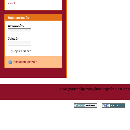
iratok
Bejelentkezés
Azonosító
Jelszó
Elfelejtett jelszó?
© Magyarországi Evangélikus Egyház 2008. Az ad
Kérdések és megjegyzések: üzene