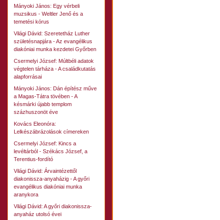
Mányoki János: Egy vérbeli
muzsikus - Weltler Jenő és a
temetési kórus
Világi Dávid: Szeretetház Luther
születésnapjára - Az evangélikus
diakóniai munka kezdetei Győrben
Csermelyi József: Múltbéli adatok
végtelen tárháza - A családkutatás
alapforrásai
Mányoki János: Dán építész műve
a Magas-Tátra tövében - A
késmárki újabb templom
százhuszonöt éve
Kovács Eleonóra:
Lelkészábrázolások címereken
Csermelyi József: Kincs a
levéltárból - Székács József, a
Terentius-fordító
Világi Dávid: Árvaintézettől
diakonissza-anyaházig - A győri
evangélikus diakóniai munka
aranykora
Világi Dávid: A győri diakonissza-
anyaház utolsó évei