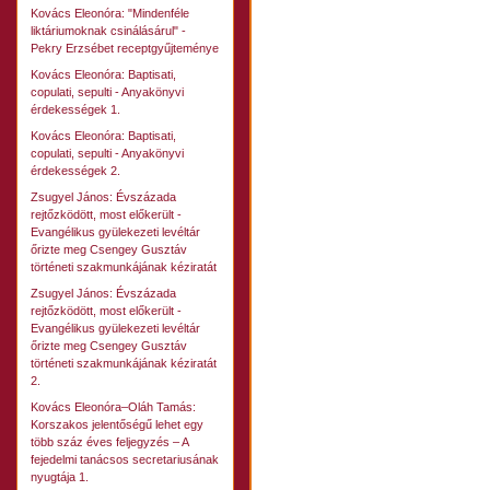
Kovács Eleonóra: "Mindenféle
liktáriumoknak csinálásárul" -
Pekry Erzsébet receptgyűjteménye
Kovács Eleonóra: Baptisati,
copulati, sepulti - Anyakönyvi
érdekességek 1.
Kovács Eleonóra: Baptisati,
copulati, sepulti - Anyakönyvi
érdekességek 2.
Zsugyel János: Évszázada
rejtőzködött, most előkerült -
Evangélikus gyülekezeti levéltár
őrizte meg Csengey Gusztáv
történeti szakmunkájának kéziratát
Zsugyel János: Évszázada
rejtőzködött, most előkerült -
Evangélikus gyülekezeti levéltár
őrizte meg Csengey Gusztáv
történeti szakmunkájának kéziratát
2.
Kovács Eleonóra–Oláh Tamás:
Korszakos jelentőségű lehet egy
több száz éves feljegyzés – A
fejedelmi tanácsos secretariusának
nyugtája 1.