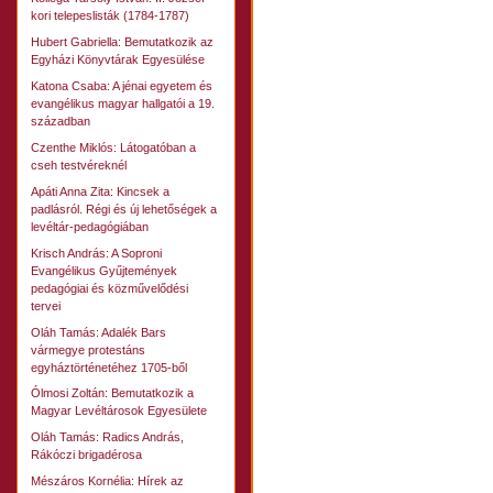
kori telepeslisták (1784-1787)
Hubert Gabriella: Bemutatkozik az
Egyházi Könyvtárak Egyesülése
Katona Csaba: A jénai egyetem és
evangélikus magyar hallgatói a 19.
században
Czenthe Miklós: Látogatóban a
cseh testvéreknél
Apáti Anna Zita: Kincsek a
padlásról. Régi és új lehetőségek a
levéltár-pedagógiában
Krisch András: A Soproni
Evangélikus Gyűjtemények
pedagógiai és közművelődési
tervei
Oláh Tamás: Adalék Bars
vármegye protestáns
egyháztörténetéhez 1705-ből
Ólmosi Zoltán: Bemutatkozik a
Magyar Levéltárosok Egyesülete
Oláh Tamás: Radics András,
Rákóczi brigadérosa
Mészáros Kornélia: Hírek az