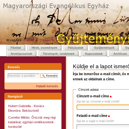
Személyes
Bekezdések
Tovább
eszközök
a
tartalomhoz
|
Ugrás
a
navigációhoz
→
→
Itt vagyunk:
Főoldal
Thesaurus
Török Gábor: Diósgyőri evangélikusok Angster-o
Főoldal
Hírek, események
Pályázatok
Gyűjtemények
Gy
Arcképcsarnok
Törvények, rendeletek
Kapcsolatok
Archívum
Küldje el a lapot isme
Keresés
Írja be ismerőse e-mail címét, és 
ennek az oldalnak a címe.
Haladó keresés
Címzett adatai
Címzett e-mail címe
(Szüksége
Navigáció
Írja be az címzett e-mail címét!
Hubert Gabriella - Kovács
Eleonóra: Beköszöntő
Feladó e-mail címe
(Szükséges
Czenthe Miklós: Őrizzük meg régi
Írja be a saját e-mail címét!
iratainkat, egyházi emlékezetünk
hordozóit!