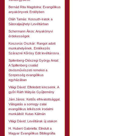
Bernád Rita Magdolna: Evangélikus
anyakönyvek Erdélyben
Oláh Tamás: Kossuth-iratok a
Sátoraljaújhelyi Levéltárban
Schermann Ákos: Anyakönyvi
érdekességek
Koszorús Oszkár: Rangot adott
munkahelyének. Emlékezés
Szárazné Kőrösy Edit levéltárosra
Spilenberg-Diószegi György Antal:
A Spillenberg család
ötvösművészeti remekei a
Szepesség evangélikus
egyházában
Világi Dávid: Elfeledett kincseink. A
győri Ráth Mátyás Gyűjtemény
Jáni János: Kettős elhivatottsággal.
Válogatás a somogy-zalai
evangélikus lelkészek irodalmi
munkáiból: Kutas Kálmán
Világi Dávid: Levéltárak új utakon
H. Hubert Gabriella: Elindult a
Magyar Evangélikus Bibliográfia