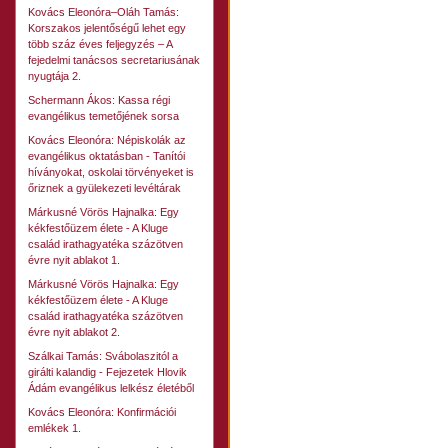
Kovács Eleonóra–Oláh Tamás:
Korszakos jelentőségű lehet egy
több száz éves feljegyzés – A
fejedelmi tanácsos secretariusának
nyugtája 2.
Schermann Ákos: Kassa régi
evangélikus temetőjének sorsa
Kovács Eleonóra: Népiskolák az
evangélikus oktatásban - Tanítói
híványokat, oskolai törvényeket is
őriznek a gyülekezeti levéltárak
Márkusné Vörös Hajnalka: Egy
kékfestőüzem élete - A Kluge
család irathagyatéka százötven
évre nyit ablakot 1.
Márkusné Vörös Hajnalka: Egy
kékfestőüzem élete - A Kluge
család irathagyatéka százötven
évre nyit ablakot 2.
Szálkai Tamás: Svábolaszitól a
girálti kalandig - Fejezetek Hlovik
Ádám evangélikus lelkész életéből
Kovács Eleonóra: Konfirmációi
emlékek 1.