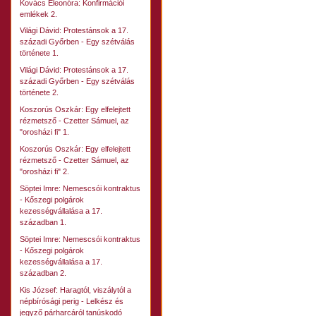
Kovács Eleonóra: Konfirmációi
emlékek 2.
Világi Dávid: Protestánsok a 17.
századi Győrben - Egy szétválás
története 1.
Világi Dávid: Protestánsok a 17.
századi Győrben - Egy szétválás
története 2.
Koszorús Oszkár: Egy elfelejtett
rézmetsző - Czetter Sámuel, az
"orosházi fi" 1.
Koszorús Oszkár: Egy elfelejtett
rézmetsző - Czetter Sámuel, az
"orosházi fi" 2.
Söptei Imre: Nemescsói kontraktus
- Kőszegi polgárok
kezességvállalása a 17.
században 1.
Söptei Imre: Nemescsói kontraktus
- Kőszegi polgárok
kezességvállalása a 17.
században 2.
Kis József: Haragtól, viszálytól a
népbírósági perig - Lelkész és
jegyző párharcáról tanúskodó