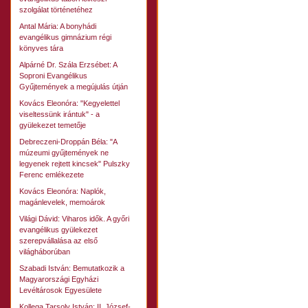
szolgálat történetéhez
Antal Mária: A bonyhádi
evangélikus gimnázium régi
könyves tára
Alpárné Dr. Szála Erzsébet: A
Soproni Evangélikus
Gyűjtemények a megújulás útján
Kovács Eleonóra: "Kegyelettel
viseltessünk irántuk" - a
gyülekezet temetője
Debreczeni-Droppán Béla: "A
múzeumi gyűjtemények ne
legyenek rejtett kincsek" Pulszky
Ferenc emlékezete
Kovács Eleonóra: Naplók,
magánlevelek, memoárok
Világi Dávid: Viharos idők. A győri
evangélikus gyülekezet
szerepvállalása az első
világháborúban
Szabadi István: Bemutatkozik a
Magyarországi Egyházi
Levéltárosok Egyesülete
Kollega Tarsoly István: II. József-