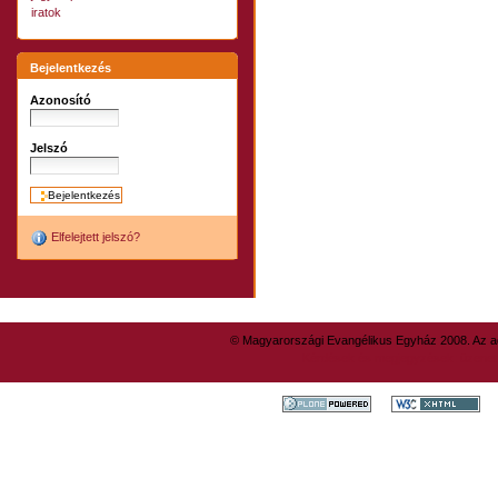
iratok
Bejelentkezés
Azonosító
Jelszó
Elfelejtett jelszó?
© Magyarországi Evangélikus Egyház 2008. Az ad
Kérdések és megjegyzések: üzene