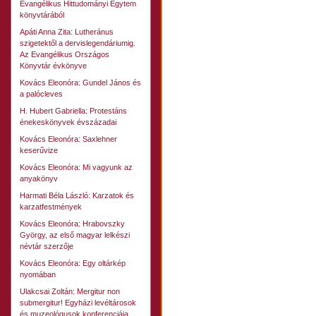
Evangélikus Hittudományi Egytem
könyvtárából
Apáti Anna Zita: Lutheránus
szigetektől a dervislegendáriumig.
Az Evangélikus Országos
Könyvtár évkönyve
Kovács Eleonóra: Gundel János és
a palócleves
H. Hubert Gabriella: Protestáns
énekeskönyvek évszázadai
Kovács Eleonóra: Saxlehner
keserűvize
Kovács Eleonóra: Mi vagyunk az
anyakönyv
Harmati Béla László: Karzatok és
karzatfestmények
Kovács Eleonóra: Hrabovszky
György, az első magyar lelkészi
névtár szerzője
Kovács Eleonóra: Egy oltárkép
nyomában
Ulakcsai Zoltán: Mergitur non
submergitur! Egyházi levéltárosok
és muzeológusok konferenciája