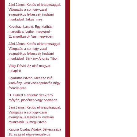
Jáni János: Kettős elhivatottsággal.
Válogatás a somogy-zalai
evangélikus lelkészek irodalmi
munkáiból: Jakus Imre
Keveházi László: Egy kiállítás
margójára. Luther magyarul -
Evangélikusok Vas megyében
Jáni János: Kettős elhivatottsággal.
Válogatás a somogy-zalai
evangélikus lelkészek irodalmi
munkáiból: Sárkány András Tibor
Világi Dávid: Az első magyar
hírlapíró
Gyarmati István: Messze látó
kiadvány. Vasi visszapillantás négy
évszázadra
H. Hubert Gabriella: Szekrény
mélyén, pincében vagy padláson
Jáni János: Kettős elhivatottsággal.
Válogatás a somogy-zalai
evangélikus lelkészek irodalmi
munkáiból: Sümegi István
Katona Csaba: Adatok Békéscsaba
18. század eleji evangélikus