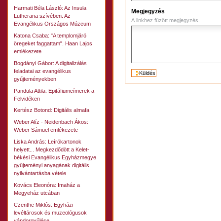
Harmati Béla László: Az Insula
Megjegyzés
Lutherana szívében. Az
A linkhez fűzött megjegyzés.
Evangélikus Országos Múzeum
Katona Csaba: "A templomjáró
öregeket faggattam". Haan Lajos
emlékezete
Bogdányi Gábor: A digitalizálás
feladatai az evangélikus
gyűjteményekben
Pandula Attila: Epitáfiumcímerek a
Felvidéken
Kertész Botond: Digitális almafa
Weber Alíz - Neidenbach Ákos:
Weber Sámuel emlékezete
Liska András: Leírókartonok
helyett... Megkezdődött a Kelet-
békési Evangélikus Egyházmegye
gyűjteményi anyagának digitális
nyilvántartásba vétele
Kovács Eleonóra: Imaház a
Megyeház utcában
Czenthe Miklós: Egyházi
levéltárosok és muzeológusok
vándorgyűlése