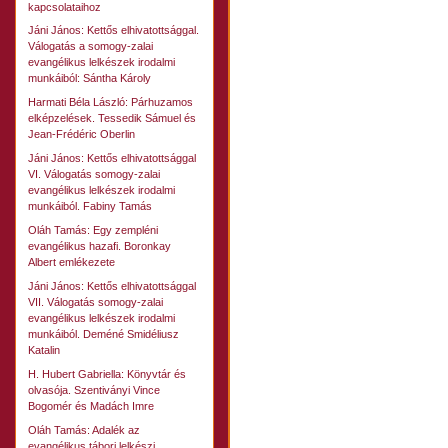
kapcsolataihoz
Jáni János: Kettős elhivatottsággal.
Válogatás a somogy-zalai
evangélikus lelkészek irodalmi
munkáiból: Sántha Károly
Harmati Béla László: Párhuzamos
elképzelések. Tessedik Sámuel és
Jean-Frédéric Oberlin
Jáni János: Kettős elhivatottsággal
VI. Válogatás somogy-zalai
evangélikus lelkészek irodalmi
munkáiból. Fabiny Tamás
Oláh Tamás: Egy zempléni
evangélikus hazafi. Boronkay
Albert emlékezete
Jáni János: Kettős elhivatottsággal
VII. Válogatás somogy-zalai
evangélikus lelkészek irodalmi
munkáiból. Deméné Smidéliusz
Katalin
H. Hubert Gabriella: Könyvtár és
olvasója. Szentiványi Vince
Bogomér és Madách Imre
Oláh Tamás: Adalék az
evangélikus tábori lelkészi