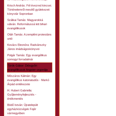
Krisch András: Fél évezred kincsei.
Történelemről mesélő gyülekezeti
könyvtár Sopronban
Szálkai Tamás: Magyarokká
válván. Reformátussá lett bihari
evangélikusok
Oláh Tamás: A zempléni protestáns
unió
Kovács Eleonóra: Radvánszky
János imádságoskönyvei
Polgár Tamás: Egy evangélikus
somogyi forradalmár
Török Gábor: Diósgyőri
evangélikusok Angster-orgonája
Mészáros Kálmán: Egy
evangélikus katonatudós - Markó
Árpád emlékezete
H. Hubert Gabriella:
Gyűjteményfejlesztés -
értékmentés
Bödő István: Újratelepült
egyházközségek Fejér
vármegyében