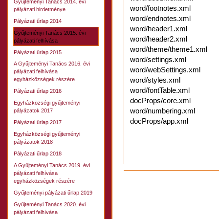
Gyűjteményi Tanács 2014. évi
word/footnotes.xml
pályázati hirdetménye
word/endnotes.xml
Pályázati űrlap 2014
word/header1.xml
Gyűjteményi Tanács 2015. évi
word/header2.xml
pályázati felhívása
word/theme/theme1.xml
Pályázati űrlap 2015
word/settings.xml
A Gyűjteményi Tanács 2016. évi
word/webSettings.xml
pályázati felhívása
word/styles.xml
egyházközségek részére
word/fontTable.xml
Pályázati űrlap 2016
docProps/core.xml
Egyházközségi gyűjteményi
word/numbering.xml
pályázatok 2017
docProps/app.xml
Pályázati űrlap 2017
Egyházközségi gyűjteményi
pályázatok 2018
Pályázati űrlap 2018
A Gyűjteményi Tanács 2019. évi
Dokumentummal
pályázati felhívása
kapcsolatos
egyházközségek részére
tevékenységek
Gyűjteményi pályázati űrlap 2019
Gyűjteményi Tanács 2020. évi
pályázati felhívása