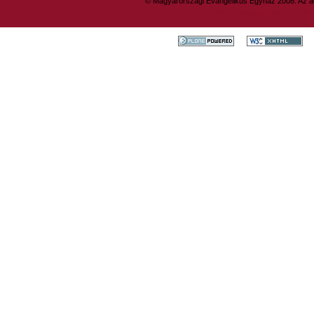
© Magyarországi Evangélikus Egyház 2008. Az ad
Kérdések és megjegyzések: üzene