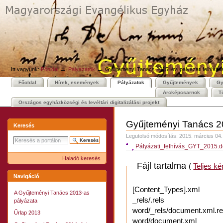
Személyes
Bekezdések
Tovább
eszközök
a
tartalomhoz
|
Ugrás
a
navigációhoz
→
→
Itt vagyunk:
Főoldal
Pályázatok
Gyűjteményi Tanács 2015. évi pályázati felhívás
Főoldal
Hírek, események
Pályázatok
Gyűjtemények
Gy
Arcképcsarnok
T
Országos egyházközségi és levéltári digitalizálási projekt
Gyűjteményi Tanács 201
Keresés
Legutolsó módosítás:
2015. március 04.
Pályázati_felhívás_GYT_2015.
Haladó keresés
Fájl tartalma
(
Teljes k
Navigáció
[Content_Types].xml
A Gyűjteményi Tanács 2013-as
_rels/.rels
pályázata
word/_rels/document.xml.re
Űrlap 2013
word/document.xml