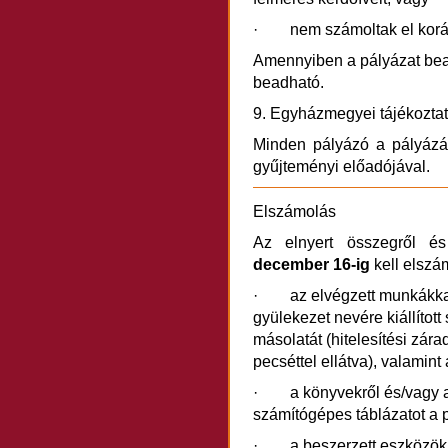
· nem számoltak el koráb
Amennyiben a pályázat bead
beadható.
9. Egyházmegyei tájékozta
Minden pályázó a pályázá
gyűjteményi előadójával.
Elszámolás
Az elnyert összegről é
december 16-ig
kell elszám
· az elvégzett munkákkal
gyülekezet nevére kiállított 
másolatát (hitelesítési zára
pecséttel ellátva), valamin
· a könyvekről és/vagy az 
számítógépes táblázatot a p
· a beszerzett eszközökke