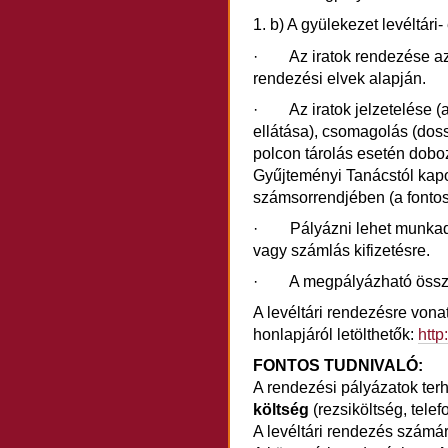
1. b) A gyülekezet levéltár
· Az iratok rendezése az E
rendezési elvek alapján.
· Az iratok jelzetelése (
ellátása), csomagolás (doss
polcon tárolás esetén doboz
Gyűjteményi Tanácstól kap
számsorrendjében (a fontosa
· Pályázni lehet munkadíjr
vagy számlás kifizetésre.
· A megpályázható öss
A levéltári rendezésre von
honlapjáról letölthetők:
http
FONTOS TUDNIVALÓ:
A rendezési pályázatok ter
költség
(rezsiköltség, telef
A levéltári rendezés számá