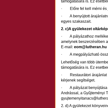
támogatására is. Ez esetbe
· Előre fel kell mérni és 
· A benyújtott árajánlatna
egyes szakaszait.
2. c)A gyülekezet oltárké
· A pályázathoz mellékelni
amelynek beszerzésében 
E-mail:
eom@lutheran.hu
· A megpályázható öss
Lehetőség van több ütembe
támogatására is. Ez esetbe
· Restaurátori árajánlat
kérjenek segítséget.
· A pályázat benyújtása el
Andrással, a Gyűjteményi T
gyujtemenyitanacs@luther
2. d) A gyülekezet könyvein