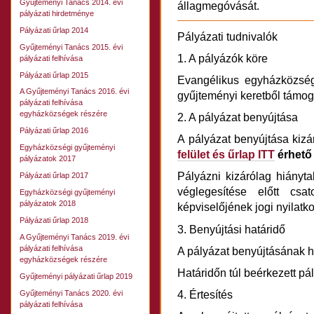
Gyűjteményi Tanács 2014. évi
állagmegóvását.
pályázati hirdetménye
Pályázati űrlap 2014
Pályázati tudnivalók
Gyűjteményi Tanács 2015. évi
1. A pályázók köre
pályázati felhívása
Pályázati űrlap 2015
Evangélikus egyházközsé
A Gyűjteményi Tanács 2016. évi
gyűjteményi keretből támog
pályázati felhívása
egyházközségek részére
2. A pályázat benyújtása
Pályázati űrlap 2016
A pályázat benyújtása kiz
Egyházközségi gyűjteményi
felület és űrlap ITT
érhető 
pályázatok 2017
Pályázni kizárólag hiánytal
Pályázati űrlap 2017
véglegesítése előtt csa
Egyházközségi gyűjteményi
pályázatok 2018
képviselőjének jogi nyilatk
Pályázati űrlap 2018
3. Benyújtási határidő
A Gyűjteményi Tanács 2019. évi
pályázati felhívása
A pályázat benyújtásának h
egyházközségek részére
Határidőn túl beérkezett p
Gyűjteményi pályázati űrlap 2019
4. Értesítés
Gyűjteményi Tanács 2020. évi
pályázati felhívása