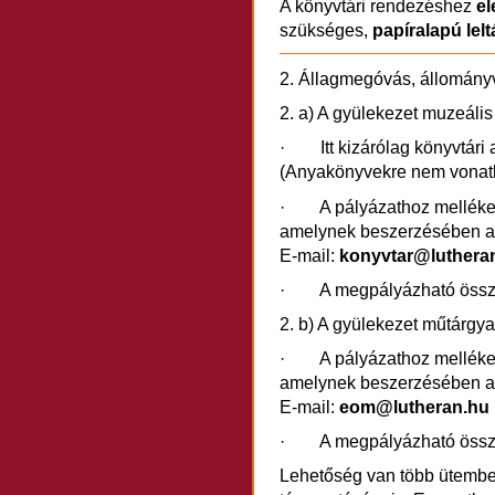
A könyvtári rendezéshez
el
szükséges,
papíralapú lel
2. Állagmegóvás, állomán
2. a) A gyülekezet muzeális
· Itt kizárólag könyvtári 
(Anyakönyvekre nem vonatk
· A pályázathoz mellékelni
amelynek beszerzésében 
E-mail:
konyvtar@luthera
· A megpályázható öss
2. b) A gyülekezet műtárgya
· A pályázathoz mellékelni
amelynek beszerzésében 
E-mail:
eom@lutheran.hu
· A megpályázható öss
Lehetőség van több ütembe