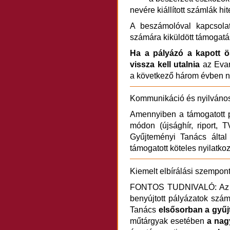
nevére kiállított számlák hit
A beszámolóval kapcsolat
számára kiküldött támogat
Ha a pályázó a kapott ö
vissza kell utalnia
az Evan
a következő három évben n
Kommunikáció és nyilváno
Amennyiben a támogatott 
módon (újsághír, riport, TV
Gyűjteményi Tanács által 
támogatott köteles nyilatkoz
Kiemelt elbírálási szempon
FONTOS TUDNIVALÓ: Az elm
benyújtott pályázatok szám
Tanács
elsősorban a gyű
műtárgyak esetében
a nag