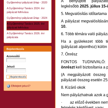
A benyújtott pályázat
Gyűjteményi pályázati űrlap - 2020
legkésőbb
2025. július 15-
A Gyűjteményi Tanács 2024. évi
pályázati felhívása
5. Megvalósítás időtartama
Gyűjteményi pályázati űrlap - 2024
A pályázat megvalósításán
A Gyűjteményi Tanács 2025. évi
10.
pályázati felhívása
A Gyűjteményi Tanács 2026. évi
6. Több témára való pályáz
pályázata
Ha a gyülekezet több t
(pályázati alponthoz) külön ű
Bejelentkezés
7. Önrész
Azonosító
FONTOS TUDNIVALÓ: 
önrészt
kell biztosítania a
Jelszó
(A megpályázott összeg 
pályázati összeg esetén 25
Elfelejtett jelszó?
8. Kizáró okok
Nem pályázhatnak azok a g
· az előző években nem k
felmérés kérdőíveit, vagy