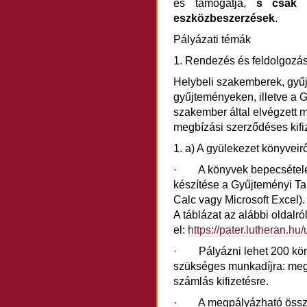
és támogatja,
s csak e
eszközbeszerzések
.
Pályázati témák
1. Rendezés és feldolgozá
Helybeli szakemberek, gyű
gyűjteményeken, illetve a 
szakember által elvégzett m
megbízási szerződéses kifi
1. a) A gyülekezet könyveirő
· A könyvek bepecsételése
készítése a Gyűjteményi Ta
Calc vagy Microsoft Excel).
A táblázat az alábbi oldalró
el:
https://pater.lutheran.hu
· Pályázni lehet 200 kön
szükséges munkadíjra: megb
számlás kifizetésre.
· A megpályázható öss