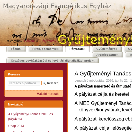
Személyes
Bekezdések
Tovább
eszközök
a
tartalomhoz
|
Ugrás
a
navigációhoz
→
→
Itt vagyunk:
Főoldal
Pályázatok
A Gyűjteményi Tanács 2025. évi pályázati felhív
Főoldal
Hírek, események
Pályázatok
Gyűjtemények
Gy
Arcképcsarnok
T
Országos egyházközségi és levéltári digitalizálási projekt
A Gyűjteményi Tanács 2
Keresés
Legutolsó módosítás:
2026. április 22., 
A pályázati ismertető és útmutató 
A pályázat célja és keretei
Haladó keresés
A MEE Gyűjteményi Tanácsa
Navigáció
– könyvek/könyvtárak, levélt
A Gyűjteményi Tanács 2013-as
A pályázati keretösszeg eb
pályázata
Űrlap 2013
A pályázat célja: elősegí