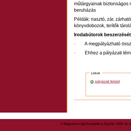
műtárgyainak biztonságos 
beruházás
Példák: riasztó, zár, zárhat
könyvdobozok, terítők táro
Irodabútorok beszerzését
· A megpályázható öss
· Ehhez a pályázati té
Linkek
pályázati felület
Dokumentummal
kapcsolatos
tevékenységek
© Magyarországi Evangélikus Egyház 2008. Az ad
Kérdések és megjegyzések: üzene